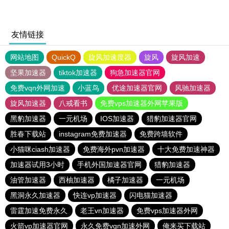
友情链接
网站地图
QuickQ
旋风加速度器
旋风
旋风加速
坚果加速器
tiktok加速器
狗急加速器官网
免费vqn外网加速
小蓝鸟
优途加速器官网
风驰加速器
旋风加速器
八戒看书
免费vps加速器外网苹果版
黑豹加速器
一元机场
IOS加速器
猎豹加速器官网
胜春下载站
instagram免费加速器
免费跨墙软件
小猫咪ciash加速器
免费海外pvn加速器
十大免费加速神器
加速器试用3小时
手机外国加速器官网
猎豹加速器
油管加速器
西柚加速器
橘子加速器
一元机场
黑洞永久加速器
快连vp加速器
闪电猫加速器
雷霆加速免费永久
老王vn加速器
免费vps加速器外网
火箭vp加速器官网
永久免费vqn加速外网
俺来买下载站