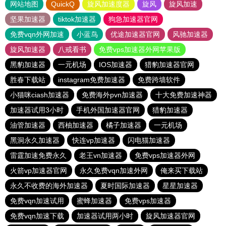
网站地图
QuickQ
旋风加速度器
旋风
旋风加速
坚果加速器
tiktok加速器
狗急加速器官网
免费vqn外网加速
小蓝鸟
优途加速器官网
风驰加速器
旋风加速器
八戒看书
免费vps加速器外网苹果版
黑豹加速器
一元机场
IOS加速器
猎豹加速器官网
胜春下载站
instagram免费加速器
免费跨墙软件
小猫咪ciash加速器
免费海外pvn加速器
十大免费加速神器
加速器试用3小时
手机外国加速器官网
猎豹加速器
油管加速器
西柚加速器
橘子加速器
一元机场
黑洞永久加速器
快连vp加速器
闪电猫加速器
雷霆加速免费永久
老王vn加速器
免费vps加速器外网
火箭vp加速器官网
永久免费vqn加速外网
俺来买下载站
永久不收费的海外加速器
夏时国际加速器
星星加速器
免费vqn加速试用
蜜蜂加速器
免费vps加速器
免费vqn加速下载
加速器试用两小时
旋风加速器官网