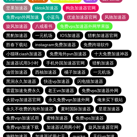
坚果加速器
tiktok加速器
狗急加速器官网
免费vqn外网加速
小蓝鸟
优途加速器官网
风驰加速器
旋风加速器
八戒看书
免费vps加速器外网苹果版
黑豹加速器
一元机场
IOS加速器
猎豹加速器官网
胜春下载站
instagram免费加速器
免费跨墙软件
小猫咪ciash加速器
免费海外pvn加速器
十大免费加速神器
加速器试用3小时
手机外国加速器官网
猎豹加速器
油管加速器
西柚加速器
橘子加速器
一元机场
黑洞永久加速器
快连vp加速器
闪电猫加速器
雷霆加速免费永久
老王vn加速器
免费vps加速器外网
火箭vp加速器官网
永久免费vqn加速外网
俺来买下载站
永久不收费的海外加速器
夏时国际加速器
星星加速器
免费vqn加速试用
蜜蜂加速器
免费vps加速器
免费vqn加速下载
加速器试用两小时
旋风加速器官网
海鸥加速器
加速器试用七天
quickq
天行vp加速