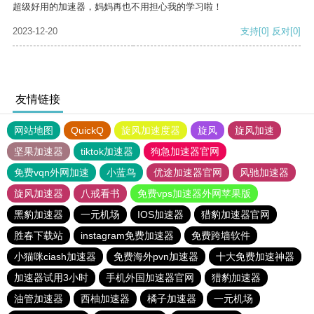
超级好用的加速器，妈妈再也不用担心我的学习啦！
2023-12-20
支持
[0]
反对
[0]
友情链接
网站地图
QuickQ
旋风加速度器
旋风
旋风加速
坚果加速器
tiktok加速器
狗急加速器官网
免费vqn外网加速
小蓝鸟
优途加速器官网
风驰加速器
旋风加速器
八戒看书
免费vps加速器外网苹果版
黑豹加速器
一元机场
IOS加速器
猎豹加速器官网
胜春下载站
instagram免费加速器
免费跨墙软件
小猫咪ciash加速器
免费海外pvn加速器
十大免费加速神器
加速器试用3小时
手机外国加速器官网
猎豹加速器
油管加速器
西柚加速器
橘子加速器
一元机场