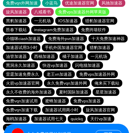
免费vqn外网加速
小蓝鸟
优途加速器官网
风驰加速器
旋风加速器
八戒看书
免费vps加速器外网苹果版
黑豹加速器
一元机场
IOS加速器
猎豹加速器官网
胜春下载站
instagram免费加速器
免费跨墙软件
小猫咪ciash加速器
免费海外pvn加速器
十大免费加速神器
加速器试用3小时
手机外国加速器官网
猎豹加速器
油管加速器
西柚加速器
橘子加速器
一元机场
黑洞永久加速器
快连vp加速器
闪电猫加速器
雷霆加速免费永久
老王vn加速器
免费vps加速器外网
火箭vp加速器官网
永久免费vqn加速外网
俺来买下载站
永久不收费的海外加速器
夏时国际加速器
星星加速器
免费vqn加速试用
蜜蜂加速器
免费vps加速器
免费vqn加速下载
加速器试用两小时
旋风加速器官网
海鸥加速器
加速器试用七天
quickq
天行vp加速
黑洞加速