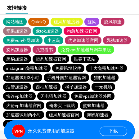
友情链接
网站地图
QuickQ
旋风加速度器
旋风
旋风加速
坚果加速器
tiktok加速器
狗急加速器官网
免费vqn外网加速
小蓝鸟
优途加速器官网
风驰加速器
旋风加速器
八戒看书
免费vps加速器外网苹果版
黑豹加速器
猎豹加速器官网
胜春下载站
instagram免费加速器
免费跨墙软件
十大免费加速神器
加速器试用3小时
手机外国加速器官网
猎豹加速器
油管加速器
西柚加速器
橘子加速器
一元机场
快连vp加速器
闪电猫加速器
免费vps加速器外网
火箭vp加速器官网
俺来买下载站
蜜蜂加速器
加速器试用两小时
旋风加速器官网
海鸥加速器
加速器试用七天
quickq
黑洞加速
永久免费使用的加速器
下载