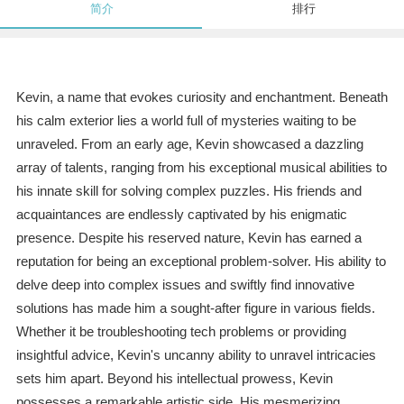
简介
排行
Kevin, a name that evokes curiosity and enchantment. Beneath
his calm exterior lies a world full of mysteries waiting to be
unraveled. From an early age, Kevin showcased a dazzling
array of talents, ranging from his exceptional musical abilities to
his innate skill for solving complex puzzles. His friends and
acquaintances are endlessly captivated by his enigmatic
presence. Despite his reserved nature, Kevin has earned a
reputation for being an exceptional problem-solver. His ability to
delve deep into complex issues and swiftly find innovative
solutions has made him a sought-after figure in various fields.
Whether it be troubleshooting tech problems or providing
insightful advice, Kevin's uncanny ability to unravel intricacies
sets him apart. Beyond his intellectual prowess, Kevin
possesses a remarkable artistic side. His mesmerizing