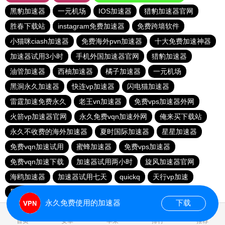
黑豹加速器
一元机场
IOS加速器
猎豹加速器官网
胜春下载站
instagram免费加速器
免费跨墙软件
小猫咪ciash加速器
免费海外pvn加速器
十大免费加速神器
加速器试用3小时
手机外国加速器官网
猎豹加速器
油管加速器
西柚加速器
橘子加速器
一元机场
黑洞永久加速器
快连vp加速器
闪电猫加速器
雷霆加速免费永久
老王vn加速器
免费vps加速器外网
火箭vp加速器官网
永久免费vqn加速外网
俺来买下载站
永久不收费的海外加速器
夏时国际加速器
星星加速器
免费vqn加速试用
蜜蜂加速器
免费vps加速器
免费vqn加速下载
加速器试用两小时
旋风加速器官网
海鸥加速器
加速器试用七天
quickq
天行vp加速
黑洞加速
永久免费使用的加速器
下载
1.593445s
首页
安卓
苹果
排行
推荐