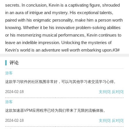
secrets. In conclusion, Kevin is a captivating figure, shrouded
in an aura of intrigue and mystery. His exceptional talents,
paired with his enigmatic personality, make him a person worth
knowing. Whether it be his innovative problem-solving abilities
or his mesmerizing musical performances, Kevin continues to
leave an indelible impression. Unlocking the mysteries of
Kevin's world is an adventure well worth embarking upon.#3#
评论
游客
这款学习软件的社区氛围非常好，可以与其他学习者交流学习心得。
2024-02-18
支持
[0]
反对
[0]
游客
这款加速器VPM应用程序已经为我们带来了无限的流畅体验。
2024-02-18
支持
[0]
反对
[0]