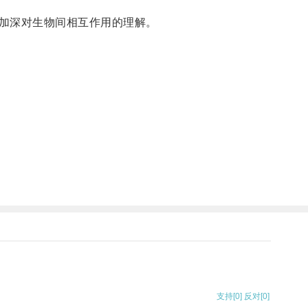
加深对生物间相互作用的理解。
支持
[0]
反对
[0]