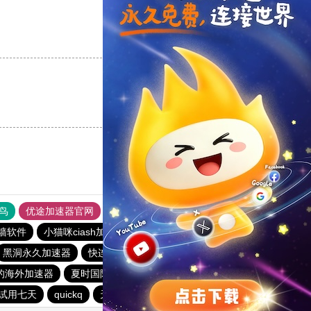
支持
[0]
反对
[0]
支持
[0]
反对
[0]
鸟
优途加速器官网
风驰加速器
旋风加速器
八戒看书
墙软件
小猫咪ciash加速器
免费海外pvn加速器
黑洞永久加速器
快连vp加速器
闪电猫加速器
的海外加速器
夏时国际加速器
星星加速器
试用七天
quickq
天行vp加速
黑洞加速