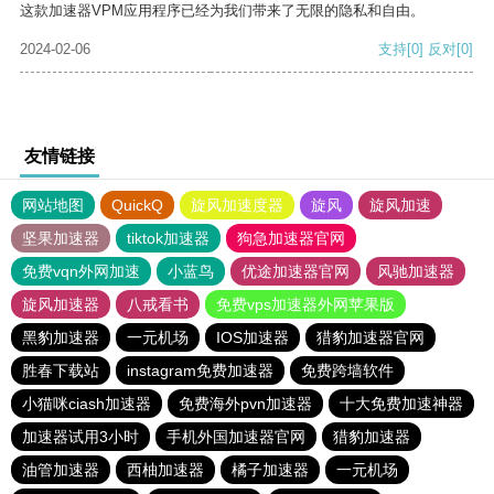
这款加速器VPM应用程序已经为我们带来了无限的隐私和自由。
2024-02-06
支持
[0]
反对
[0]
友情链接
网站地图
QuickQ
旋风加速度器
旋风
旋风加速
坚果加速器
tiktok加速器
狗急加速器官网
免费vqn外网加速
小蓝鸟
优途加速器官网
风驰加速器
旋风加速器
八戒看书
免费vps加速器外网苹果版
黑豹加速器
一元机场
IOS加速器
猎豹加速器官网
胜春下载站
instagram免费加速器
免费跨墙软件
小猫咪ciash加速器
免费海外pvn加速器
十大免费加速神器
加速器试用3小时
手机外国加速器官网
猎豹加速器
油管加速器
西柚加速器
橘子加速器
一元机场