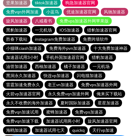
坚果加速器
tiktok加速器
狗急加速器官网
免费vqn外网加速
小蓝鸟
优途加速器官网
风驰加速器
旋风加速器
八戒看书
免费vps加速器外网苹果版
黑豹加速器
一元机场
IOS加速器
猎豹加速器官网
胜春下载站
instagram免费加速器
免费跨墙软件
小猫咪ciash加速器
免费海外pvn加速器
十大免费加速神器
加速器试用3小时
手机外国加速器官网
猎豹加速器
油管加速器
西柚加速器
橘子加速器
一元机场
黑洞永久加速器
快连vp加速器
闪电猫加速器
雷霆加速免费永久
老王vn加速器
免费vps加速器外网
火箭vp加速器官网
永久免费vqn加速外网
俺来买下载站
永久不收费的海外加速器
夏时国际加速器
星星加速器
免费vqn加速试用
蜜蜂加速器
免费vps加速器
免费vqn加速下载
加速器试用两小时
旋风加速器官网
海鸥加速器
加速器试用七天
quickq
天行vp加速